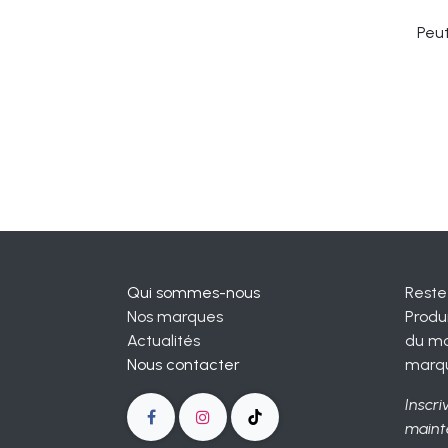
Peut
Qui sommes-nous
Reste
Nos marques
Produ
Actualités
du mo
Nous contacter
marq
Inscri
maint