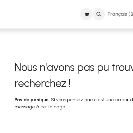
t cosmétiques
Vins et spiritueux
Blog
Français (
Nous n'avons pas pu trou
Erreur 404
recherchez !
Pas de panique.
Si vous pensez que c'est une erreur d
message à
cette page
.