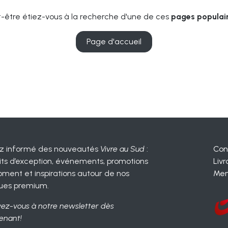
-être étiez-vous à la recherche d'une de ces
pages populair
Page d'accueil
z informé des nouveautés
Vivre au Sud
:
Con
its d’exception, événements, promotions
Livr
ment et inspirations autour de nos
Men
ues premium.
vez-vous à notre newsletter dès
enant!