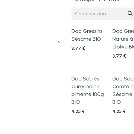
Dao Gressins
Dao Gres
Sésame BIO
Nature à l
d'olive B
3,77
€
3,77
€
Dao Sablés
Dao Sab
Curry indien
Comté e
pimenté 100g
Sésame 
BIO
BIO
4,25
€
4,25
€