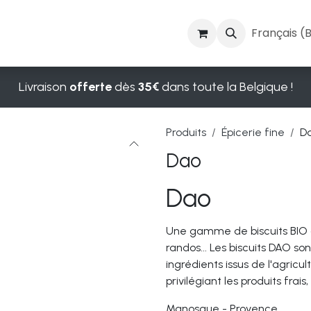
t cosmétiques
Vins et spiritueux
Blog
Français (
Livraison
offerte
dès
35€
dans toute la Belgique !
Produits
Épicerie fine
D
Dao
Dao
Une gamme de biscuits BIO co
randos... Les biscuits DAO s
ingrédients issus de l'agricu
privilégiant les produits frai
Manosque - Provence