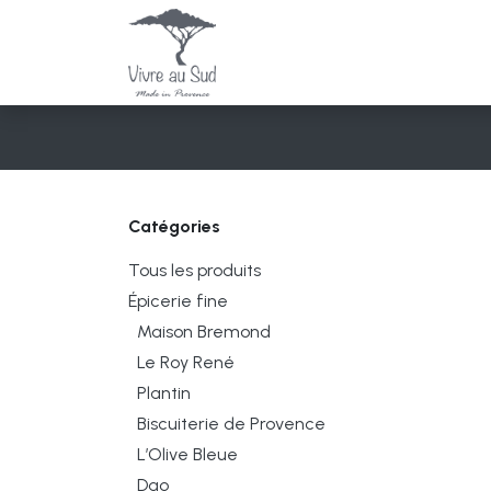
Se rendre au contenu
Épicerie fine
Senteurs e
Catégories
Tous les produits
Épicerie fine
Maison Bremond
Le Roy René
Plantin
Biscuiterie de Provence
L’Olive Bleue
Dao