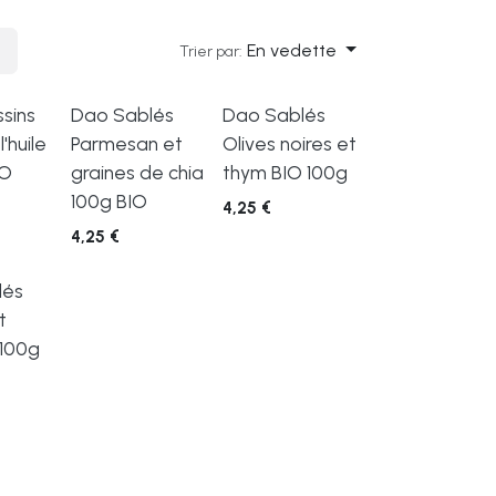
En vedette
Trier par:
sins
Dao Sablés
Dao Sablés
'huile
Parmesan et
Olives noires et
IO
graines de chia
thym BIO 100g
100g BIO
4,25
€
4,25
€
lés
t
100g