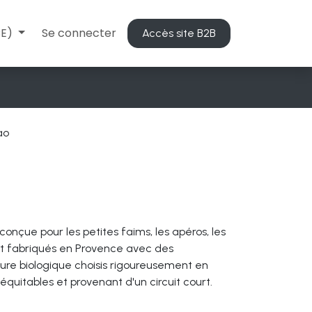
BE)
Se connecter
Accès site B2B
ao
nçue pour les petites faims, les apéros, les
ont fabriqués en Provence avec des
lture biologique choisis rigoureusement en
s, équitables et provenant d'un circuit court.