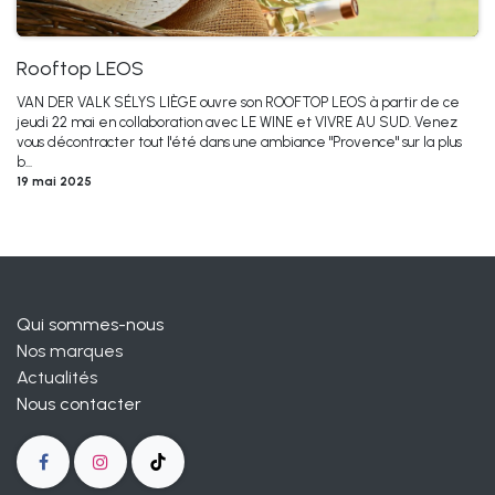
Rooftop LEOS
VAN DER VALK SÉLYS LIÈGE ouvre son ROOFTOP LEOS à partir de ce
jeudi 22 mai en collaboration avec LE WINE et VIVRE AU SUD. Venez
vous décontracter tout l'été dans une ambiance "Provence" sur la plus
b...
19 mai 2025
Qui sommes-nous
Nos marques
Actualités
Nous contacter