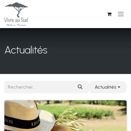
Se rendre au contenu
Actualités
Actualités