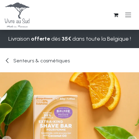
Se rendre au contenu
Livraison
offerte
dès
35€
dans toute la Belgique !
Senteurs & cosmétiques