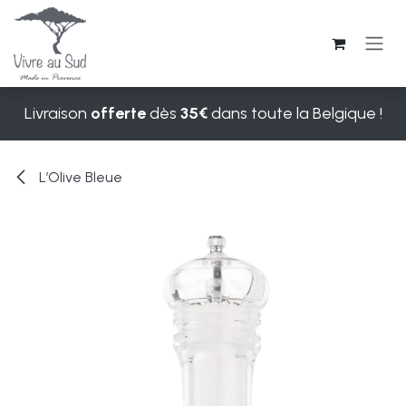
Se rendre au contenu
Livraison
offerte
dès
35€
dans toute la Belgique !
L’Olive Bleue