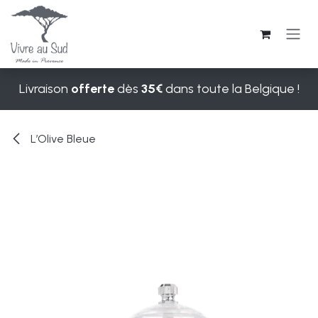
Se rendre au contenu
Livraison
offerte
dès
35€
dans toute la Belgique !
L’Olive Bleue