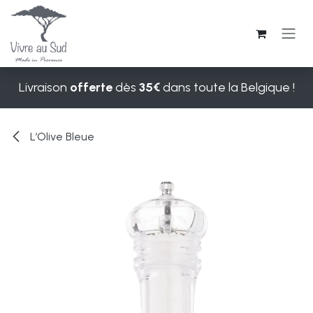
Se rendre au contenu
Livraison
offerte
dès
35€
dans toute la Belgique !
L’Olive Bleue