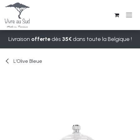
Se rendre au contenu
Livraison
offerte
dès
35€
dans toute la Belgique !
L’Olive Bleue