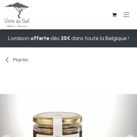
Se rendre au contenu
Livraison
offerte
dès
35€
dans toute la Belgique !
Plantin