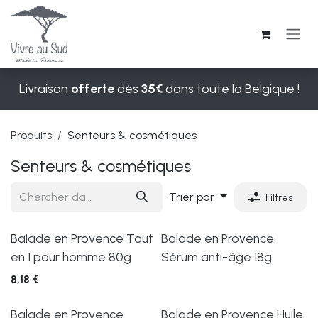
Se rendre au contenu
Livraison
offerte
dès
35€
dans toute la Belgique !
Produits
Senteurs & cosmétiques
Senteurs & cosmétiques
Trier par
Filtres
Balade en Provence Tout
Balade en Provence
en 1 pour homme 80g
Sérum anti-âge 18g
8,18
€
Balade en Provence
Balade en Provence Huile