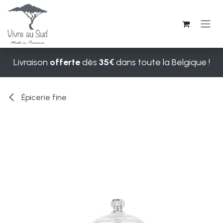
Se rendre au contenu
Livraison
offerte
dès
35€
dans toute la Belgique !
Épicerie fine