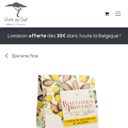
Se rendre au contenu
Livraison
offerte
dès
35€
dans toute la Belgique !
Épicerie fine