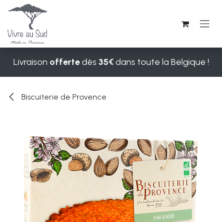
Se rendre au contenu
Livraison
offerte
dès
35€
dans toute la Belgique !
Biscuiterie de Provence