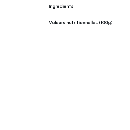
Ingrédients
Valeurs nutritionnelles (100g)
Allergènes
z informé des nouveautés
Vivre au Sud
:
Con