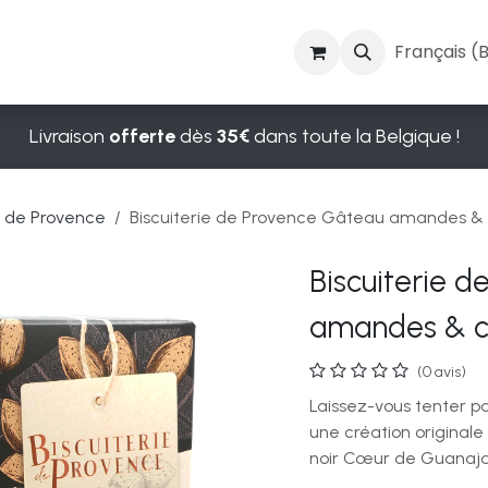
t cosmétiques
Vins et spiritueux
Blog
Français (
Livraison
offerte
dès
35€
dans toute la Belgique !
e de Provence
Biscuiterie de Provence Gâteau amandes &
Biscuiterie 
amandes & c
(0 avis)
Laissez-vous tenter p
une création originale
noir Cœur de Guanaja