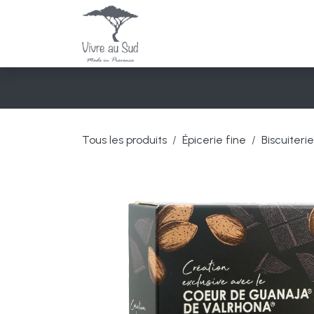
Se rendre au contenu
Épicerie fine
Senteurs e
Tous les produits
Épicerie fine
Biscuiteri